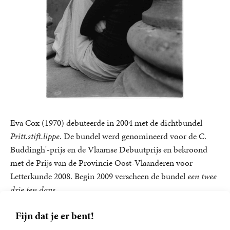
Eva Cox (1970) debuteerde in 2004 met de dichtbundel
Pritt.stift.lippe
. De bundel werd genomineerd voor de C.
Buddingh'-prijs en de Vlaamse Debuutprijs en bekroond
met de Prijs van de Provincie Oost-Vlaanderen voor
Letterkunde 2008. Begin 2009 verscheen de bundel
een twee
drie ten dans
.
Inmiddels is een aantal van haar teksten vertaald naar het
Fijn dat je er bent!
Engels, Frans en Duits, maar ook naar het Turks, Arabisch
en Russisch.