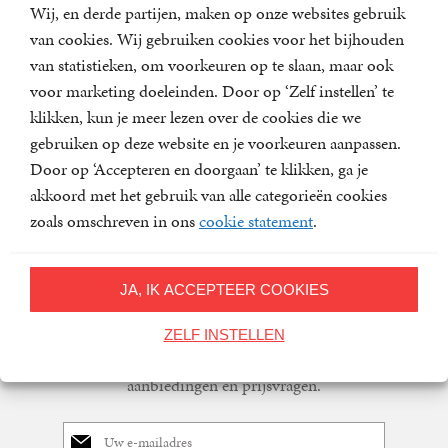
Wij, en derde partijen, maken op onze websites gebruik
van cookies. Wij gebruiken cookies voor het bijhouden
'Haar gedichten getuigen van een opvallend trefzekere eigen
van statistieken, om voorkeuren op te slaan, maar ook
stem, een talige identiteit vol avontuur, overvloedig,
voor marketing doeleinden. Door op ‘Zelf instellen’ te
polyfoon, openlijk zoekend, vrij. Haar woorden dagen
klikken, kun je meer lezen over de cookies die we
elkaar uit als dansers en zijn voordurend in beweging. De
gebruiken op deze website en je voorkeuren aanpassen.
woorden van Cox kunnen niet stilzitten.' - Juryrapport C.
Door op ‘Accepteren en doorgaan’ te klikken, ga je
Buddingh'- Prijs
akkoord met het gebruik van alle categorieën cookies
zoals omschreven in ons
cookie statement
.
JA, IK ACCEPTEER COOKIES
Nieuwsbrief
Meld u aan voor een van onze nieuwsbrieven en blijf op
ZELF INSTELLEN
de hoogte van het laatste nieuws, nieuwe titels,
aanbiedingen en prijsvragen.
E-