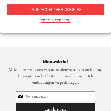
JA, IK ACCEPTEER COOKIES
Dansen op een vulkaan
ZELF INSTELLEN
9
E-
,
99
Dieter
book
Vandenbroucke
Nieuwsbrief
Meld u aan voor een van onze nieuwsbrieven en blijf op
de hoogte van het laatste nieuws, nieuwe titels,
aanbiedingen en prijsvragen.
E-
mailadres
Inschrijven