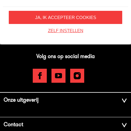
Inschrijven
JA, IK ACCEPTEER COOKIES
Op onze nieuwsbrieven is het
WPG Privacy Statement
van toepassing.
ZELF INSTELLEN
Volg ons op social media
Onze uitgeverij
Over ons
Contact