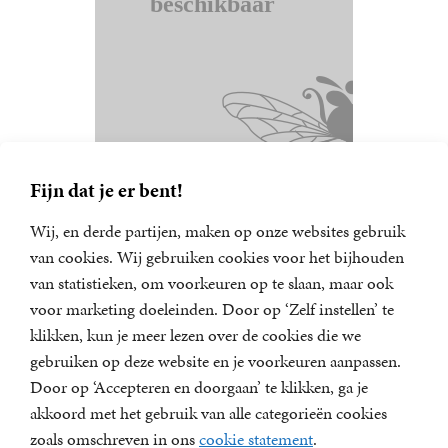
Fijn dat je er bent!
Wij, en derde partijen, maken op onze websites gebruik
van cookies. Wij gebruiken cookies voor het bijhouden
van statistieken, om voorkeuren op te slaan, maar ook
Nieuwsbrief
voor marketing doeleinden. Door op ‘Zelf instellen’ te
Meld u aan voor een van onze nieuwsbrieven en blijf op
klikken, kun je meer lezen over de cookies die we
de hoogte van het laatste nieuws, nieuwe titels,
gebruiken op deze website en je voorkeuren aanpassen.
aanbiedingen en prijsvragen.
Door op ‘Accepteren en doorgaan’ te klikken, ga je
E-
akkoord met het gebruik van alle categorieën cookies
mailadres
zoals omschreven in ons
cookie statement
.