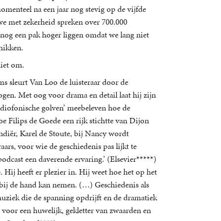
omenteel na een jaar nog stevig op de vijfde
we met zekerheid spreken over 700.000
 nog een pak hoger liggen omdat we lang niet
chikken.
niet om.
s sleurt Van Loo de luisteraar door de
en. Met oog voor drama en detail laat hij zijn
adiofonische golven’ meebeleven hoe de
oe Filips de Goede een rijk stichtte van Dijon
diër, Karel de Stoute, bij Nancy wordt
aars, voor wie de geschiedenis pas lijkt te
odcast een daverende ervaring.’ (Elsevier*****)
Hij heeft er plezier in. Hij weet hoe het op het
k bij de hand kan nemen. (…) Geschiedenis als
 muziek die de spanning opdrijft en de dramatiek
voor een huwelijk, gekletter van zwaarden en