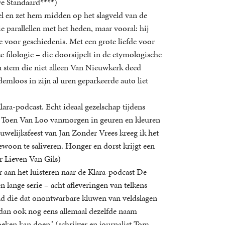
De Standaard****)
kvel en zet hem midden op het slagveld van de
 parallellen met het heden, maar vooral: hij
efde voor geschiedenis. Met een grote liefde voor
filologie – die doorsijpelt in de etymologische
een stem die niet alleen Van Nieuwkerk deed
emloos in zijn al uren geparkeerde auto liet
lara-podcast. Echt ideaal gezelschap tijdens
. Toen Van Loo vanmorgen in geuren en kleuren
huwelijksfeest van Jan Zonder Vrees kreeg ik het
gewoon te saliveren. Honger en dorst krijgt een
r Lieven Van Gils)
r aan het luisteren naar de Klara-podcast De
 lange serie – acht afleveringen van telkens
nd die dat onontwarbare kluwen van veldslagen
 dan ook nog eens allemaal dezelfde naam
oeken kan doen.’ (schrijver en journalist Tom