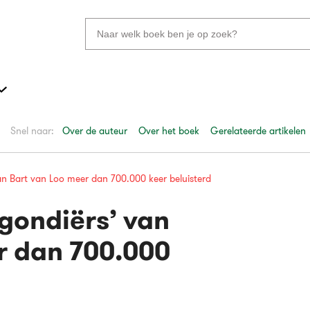
Zoeken
naar
boeken,
auteurs
en
uitgevers
Snel naar:
Over de auteur
Over het boek
Gerelateerde artikelen
an Bart van Loo meer dan 700.000 keer beluisterd
gondiërs’ van
r dan 700.000