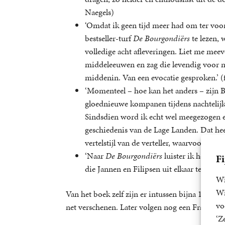
Naegels)
‘Omdat ik geen tijd meer had om ter voor
bestseller-turf
De Bourgondiërs
te lezen, 
volledige acht afleveringen. Liet me meev
middeleeuwen en zag die levendig voor mi
middenin. Van een evocatie gesproken.’ 
‘Momenteel – hoe kan het anders – zijn 
gloednieuwe kompanen tijdens nachtelijke
Sindsdien word ik echt wel meegezogen 
geschiedenis van de Lage Landen. Dat heef
vertelstijl van de verteller, waarvoor ik 
‘Naar
De Bourgondiërs
luister ik heel gra
Fi
die Jannen en Filipsen uit elkaar te houd
Wi
Wi
Van het boek zelf zijn er intussen bijna 150.00
vo
net verschenen. Later volgen nog een Franse, Eng
‘Z