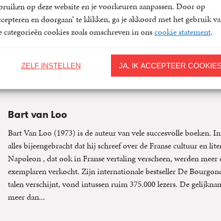
bruiken op deze website en je voorkeuren aanpassen. Door op
ccepteren en doorgaan’ te klikken, ga je akkoord met het gebruik v
le categorieën cookies zoals omschreven in ons
cookie statement
.
Over de auteur
ZELF INSTELLEN
JA, IK ACCEPTEER COOKIE
Bart van Loo
Bart Van Loo (1973) is de auteur van vele succesvolle boeken. In
alles bijeengebracht dat hij schreef over de Franse cultuur en lit
Napoleon , dat ook in Franse vertaling verscheen, werden meer
exemplaren verkocht. Zijn internationale bestseller De Bourgondi
talen verschijnt, vond intussen ruim 375.000 lezers. De gelijkn
meer dan...