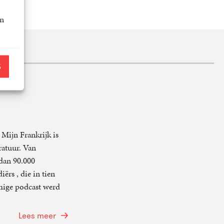
an
S
 Mijn Frankrijk is
eratuur. Van
 dan 90.000
ërs , die in tien
amige podcast werd
Lees meer