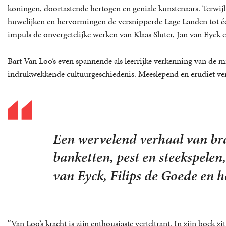
koningen, doortastende hertogen en geniale kunstenaars. Terwij
huwelijken en hervormingen de versnipperde Lage Landen tot 
impuls de onvergetelijke werken van Klaas Sluter, Jan van Eyck
Bart Van Loo’s even spannende als leerrijke verkenning van de 
indrukwekkende cultuurgeschiedenis. Meeslepend en erudiet ver
Een wervelend verhaal van br
banketten, pest en steekspelen
van Eyck, Filips de Goede en h
'‘Van Loo’s kracht is zijn enthousiaste verteltrant. In zijn boek zi