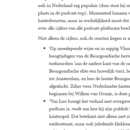
ook in Nederland erg populair (daar staat hij m
plaats in de podcast-top). Momenteel kunnen 
luisterbeurten, maar in werkelijkheid moet dat
over alle cijfers van alle podcast-platforms bes
Niet alleen de cijfers, ook de reacties liegen er 
‘Op meeslepende wijze en in sappig Vlaam
hoogtijdagen van de Bourgondische hertog
toehoorders ‘aan de andere kant van de r
Bourgondische elite een huwelijk viert, h
tot Amsterdam, en hoe de laatste Bourgon
afgeslacht. Zeker voor Nederlandse luister
beginnen bij Willem van Oranje, is deze p
‘Van Loo brengt het verhaal met overgave. 
podium is, voelt aan hoe hij zijn publie
luisterspel. Dat betekent niet alleen met
ondersteunt, maar ook jubelende klokken 