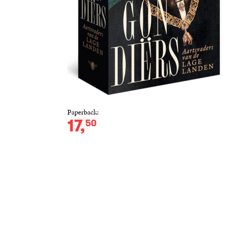
Paperback:
17
,
50