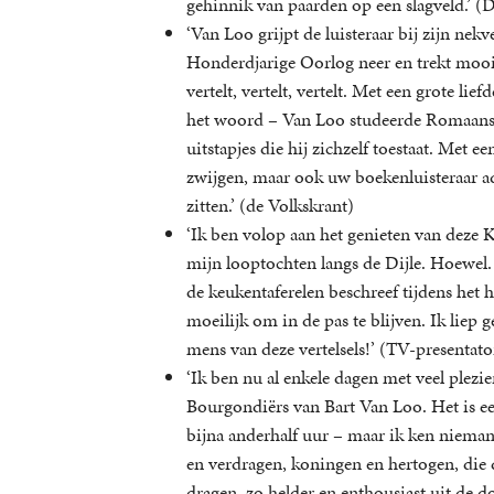
gehinnik van paarden op een slagveld.’ (
‘Van Loo grijpt de luisteraar bij zijn ne
Honderdjarige Oorlog neer en trekt mooie
vertelt, vertelt, vertelt. Met een grote li
het woord – Van Loo studeerde Romaanse 
uitstapjes die hij zichzelf toestaat. Met 
zwijgen, maar ook uw boekenluisteraar ad
zitten.’ (de Volkskrant)
‘Ik ben volop aan het genieten van deze K
mijn looptochten langs de Dijle. Hoewel
de keukentaferelen beschreef tijdens het 
moeilijk om in de pas te blijven. Ik liep 
mens van deze vertelsels!’ (TV-presentato
‘Ik ben nu al enkele dagen met veel plezie
Bourgondiërs van Bart Van Loo. Het is een
bijna anderhalf uur – maar ik ken niema
en verdragen, koningen en hertogen, die
dragen, zo helder en enthousiast uit de d