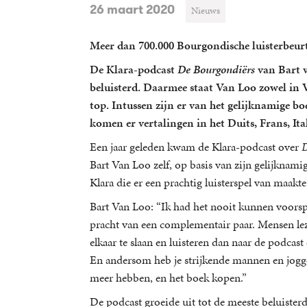
26 maart 2020
Nieuws
Meer dan 700.000 Bourgondische luisterbeur
De Klara-podcast
De Bourgondiërs
van Bart v
beluisterd. Daarmee staat Van Loo zowel in 
top. Intussen zijn er van het gelijknamige b
komen er vertalingen in het Duits, Frans, Ita
Een jaar geleden kwam de Klara-podcast over
D
Bart Van Loo zelf, op basis van zijn gelijknam
Klara die er een prachtig luisterspel van maakt
Bart Van Loo: “Ik had het nooit kunnen voorspe
pracht van een complementair paar. Mensen le
elkaar te slaan en luisteren dan naar de podcas
En andersom heb je strijkende mannen en jogge
meer hebben, en het boek kopen.”
De podcast groeide uit tot de meeste beluisterd