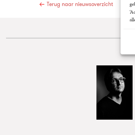
ge
Terug naar nieuwsoverzicht
‘A
al