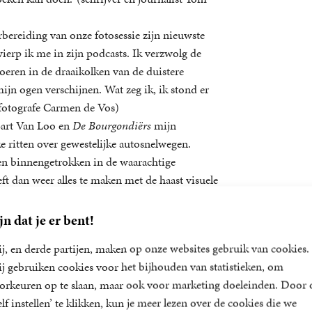
bereiding van onze fotosessie zijn nieuwste
wierp ik me in zijn podcasts. Ik verzwolg de
oeren in de draaikolken van de duistere
jn ogen verschijnen. Wat zeg ik, ik stond er
(fotografe Carmen de Vos)
Bart Van Loo en
De Bourgondiërs
mijn
 ritten over gewestelijke autosnelwegen.
en binnengetrokken in de waarachtige
t dan weer alles te maken met de haast visuele
hem eeuwig dankbaar blijf.’ (zanger Jan de Smet)
ag, maar niet op training, het lukt niet om dan al
jn dat je er bent!
en.’ (wielrenner Yves Lampaert)
j, en derde partijen, maken op onze websites gebruik van cookies.
j gebruiken cookies voor het bijhouden van statistieken, om
0 exemplaren verkocht. De Duitse vertaling is
orkeuren op te slaan, maar ook voor marketing doeleinden. Door 
els en Italiaanse versie.
elf instellen’ te klikken, kun je meer lezen over de cookies die we