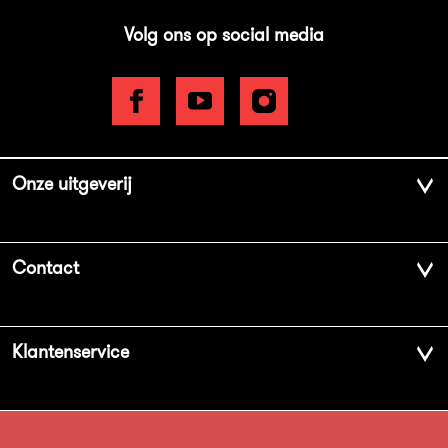
Volg ons op social media
Onze uitgeverij
Over ons
Contact
Geschiedenis
Contactinformatie
Klantenservice
Aanbiedingsbrochures
Voor de pers
Vacatures
FAQ Boekenwebshop
Sprekersbureau