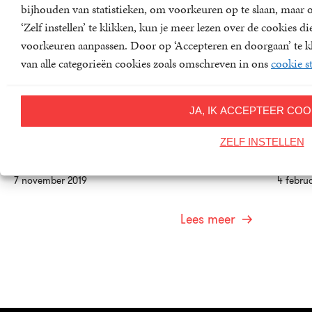
bijhouden van statistieken, om voorkeuren op te slaan, maar
‘Zelf instellen’ te klikken, kun je meer lezen over de cookies 
voorkeuren aanpassen. Door op ‘Accepteren en doorgaan’ te kl
van alle categorieën cookies zoals omschreven in ons
cookie s
JA, IK ACCEPTEER COO
Johan de Boose wint de prijs voor het
Drie t
spirituele boek
Libris
ZELF INSTELLEN
7 november 2019
4 februa
Lees meer