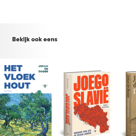
maakt onderweg kennis met beroemde teennagels,
lijkwaden en voorhuiden. De reis duurt meer dan
tweeduizend jaar.
Johan de Boose neemt, via het hout als ooggetuige, de lezer
mee langs de markantste gebeurtenissen van de Europese
Bekijk ook eens
geschiedenis. Dat het hout bij alles zo zijn bedenkingen
heeft, zorgt voor een aangenaam ironische toets.
Ze heffen hun bijlen en hakken erop los,
totdat mijn onderlijf knapt en ik huilend
omval. Mijn heimelijke hoop wordt
vervuld. Ik ben eindelijk bevrijd uit de
gevangenis van de aarde – maar tot welke
prijs?