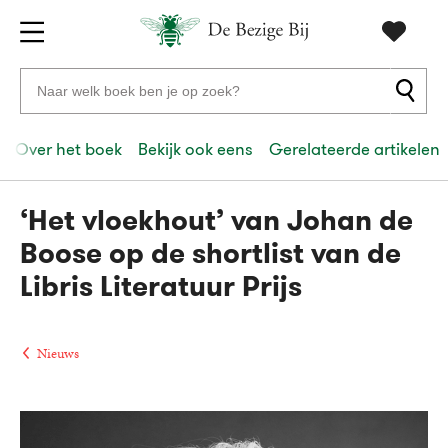
Gratis
vanaf
Zoeken
verzending
20
naar
euro
boeken,
Over het boek
Bekijk ook eens
Gerelateerde artikelen
Voor
auteurs
23:59
volgende
in
en
besteld,
werkdag
huis
uitgevers
‘Het vloekhout’ van Johan de
Boose op de shortlist van de
Veilig
Libris Literatuur Prijs
betalen
Gratis
retourneren
Nieuws