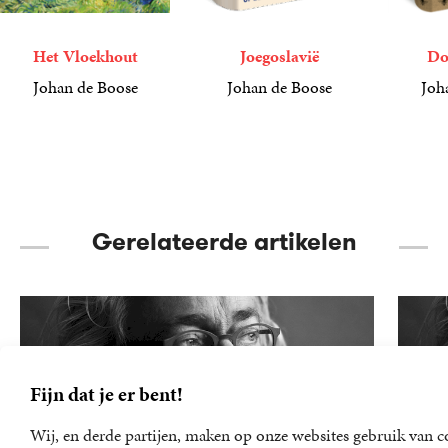
Het Vloekhout
Joegoslavië
Do
Johan de Boose
Johan de Boose
Joh
22
Gebonden
,
99
39
Gebonden
,
99
24
Gebond
,
99
Gerelateerde artikelen
Fijn dat je er bent!
Wij, en derde partijen, maken op onze websites gebruik van c