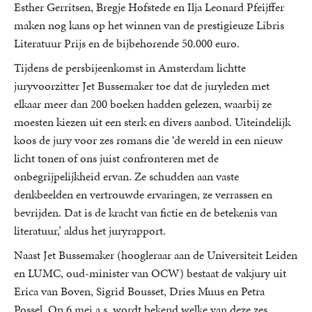
Esther Gerritsen, Bregje Hofstede en Ilja Leonard Pfeijffer
maken nog kans op het winnen van de prestigieuze Libris
Literatuur Prijs en de bijbehorende 50.000 euro.
Tijdens de persbijeenkomst in Amsterdam lichtte
juryvoorzitter Jet Bussemaker toe dat de juryleden met
elkaar meer dan 200 boeken hadden gelezen, waarbij ze
moesten kiezen uit een sterk en divers aanbod. Uiteindelijk
koos de jury voor zes romans die ‘de wereld in een nieuw
licht tonen of ons juist confronteren met de
onbegrijpelijkheid ervan. Ze schudden aan vaste
denkbeelden en vertrouwde ervaringen, ze verrassen en
bevrijden. Dat is de kracht van fictie en de betekenis van
literatuur,’ aldus het juryrapport.
Naast Jet Bussemaker (hoogleraar aan de Universiteit Leiden
en LUMC, oud-minister van OCW) bestaat de vakjury uit
Erica van Boven, Sigrid Bousset, Dries Muus en Petra
Possel. Op 6 mei a.s. wordt bekend welke van deze zes