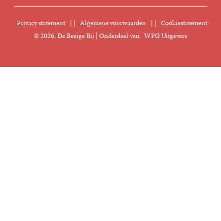
Nieuwsbrief
Digitaal lezen
Privacy statement
|
Algemene voorwaarden
|
Cookiestatement
Manuscripten
© 2026, De Bezige Bij | Onderdeel van
WPG Uitgevers
Klantenservice
Rechten
Foreign Rights