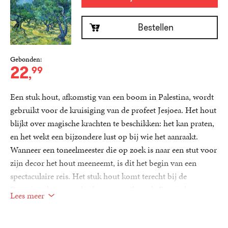
Bestellen
Gebonden:
22
99
,
Een stuk hout, afkomstig van een boom in Palestina, wordt
gebruikt voor de kruisiging van de profeet Jesjoea. Het hout
blijkt over magische krachten te beschikken: het kan praten,
en het wekt een bijzondere lust op bij wie het aanraakt.
Wanneer een toneelmeester die op zoek is naar een stut voor
zijn decor het hout meeneemt, is dit het begin van een
spectaculaire reis. Het stuk hout komt terecht bij de
Romeinse keizer, orthodoxe monniken, de Russische tsaar,
Lees meer
mohammedaanse geleerden, uitvinders, de paus, fascisten,
communisten, schilders, wetenschappers en terroristen. Het