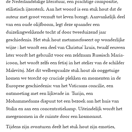
de Nederlandstalige literatuur, een prachtige compositie,
stilistisch ijzersterk. Aan het woord is een stuk hout dat de
auteur met groot vernuft tot leven brengt. Aanvankelijk deel
van een oude olijfboom, legt deze spaander een
duizelingwekkende tocht af door tweeduizend jaar
geschiedenis. Het stuk hout metamorfoseert op wonderlijke
wijze : het wordt een deel van Christus’ kruis, twaalf eeuwen
later wordt het gebruikt voor een zeldzaam Russisch Maria-
icoon, het wordt zelfs een fetisj in het atelier van de schilder
Malevitsj. Met dit welbespraakte stuk hout als ooggetuige
komen we terecht op cruciale plekken en momenten in de
Europese geschiedenis: van het Vaticaans concilie, een
ontmoeting met een lijkwade in Turijn, een
Mohammedaans dispuut tot een bezoek aan het huis van
Stalin en aan een concentratiekamp. Uiteindelijk wordt het
meegenomen in de ruimte door een kosmonaut.
Tijdens zijn avonturen deelt het stuk hout zijn emoties,