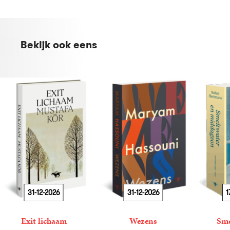
Bekijk ook eens
31-12-2026
31-12-2026
1
Exit lichaam
Wezens
Sme