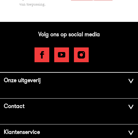
van toepassing.
Volg ons op social media
Onze uitgeverij
Over ons
Contact
Geschiedenis
Contactinformatie
Klantenservice
Aanbiedingsbrochures