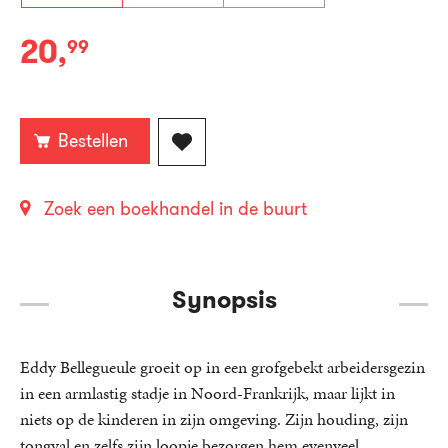
20
,
99
Paperback:
Bestellen
Zoek een boekhandel in de buurt
Synopsis
Eddy Bellegueule groeit op in een grofgebekt arbeidersgezin
in een armlastig stadje in Noord-Frankrijk, maar lijkt in
niets op de kinderen in zijn omgeving. Zijn houding, zijn
tongval en zelfs zijn loopje bezorgen hem evenveel