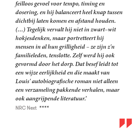
feilloos gevoel voor tempo, timing en
dosering, en hij balanceert heel knap tussen
dichtbij laten komen en afstand houden.
(…) Tegelijk vervalt hij niet in zwart–wit
De helaasheid der dingen
hokjesdenken, maar portretteert hij
De helaasheid der dingen
mensen in al hun grilligheid – ze zijn z'n
familieleden, tenslotte. Zelf werd hij ook
gevormd door het dorp. Dat besef leidt tot
Weg met Eddy Bellegueule
een wijze eerlijkheid en die maakt van
Weg met Eddy Bellegueule
Louis' autobiografische roman niet alleen
een verzameling pakkende verhalen, maar
ook aangrijpende literatuur.’
****
NRC Next