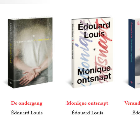
De ondergang
Monique ontsnapt
Verand
Édouard Louis
Édouard Louis
Édo
22
Paperback
,
99
22
Gebonden
,
99
15
Paperba
,
00