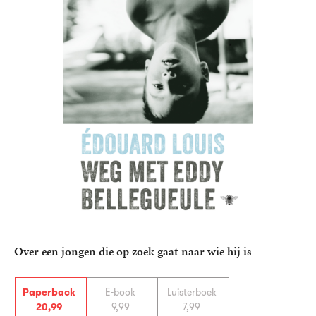
Over een jongen die op zoek gaat naar wie hij is
Paperback
E-book
Luisterboek
20
,
99
9
,
99
7
,
99