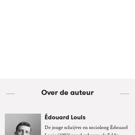
De Volkskrant
De Volkskrant
Over de auteur
Édouard Louis
De jonge schrijver en socioloog Édouard
Louis (1992) werd geboren als Eddy