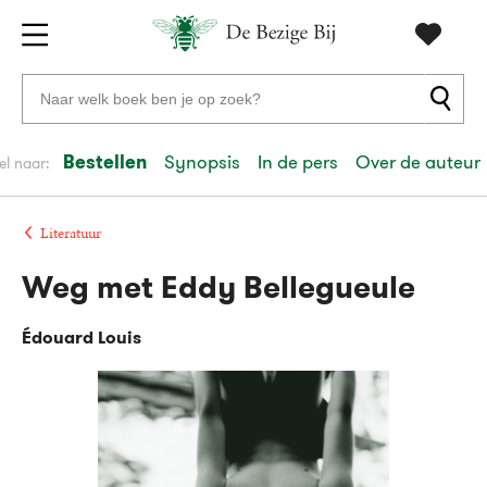
Gratis
vanaf
Zoeken
verzending
20
naar
euro
boeken,
Bestellen
Synopsis
In de pers
Over de auteur
el naar:
Voor
auteurs
23:59
volgende
in
en
besteld,
werkdag
huis
uitgevers
Literatuur
Weg met Eddy Bellegueule
Veilig
betalen
Édouard Louis
Gratis
retourneren