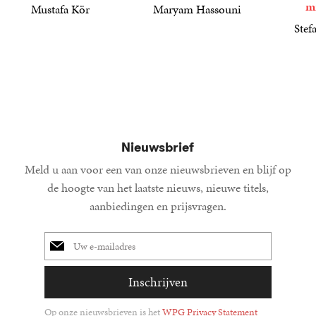
m
Mustafa Kör
Maryam Hassouni
21
Paperback
,
99
22
Paperback
,
99
Stef
34
Paperba
,
99
Nieuwsbrief
Meld u aan voor een van onze nieuwsbrieven en blijf op
de hoogte van het laatste nieuws, nieuwe titels,
aanbiedingen en prijsvragen.
E-
mailadres
Inschrijven
Op onze nieuwsbrieven is het
WPG Privacy Statement