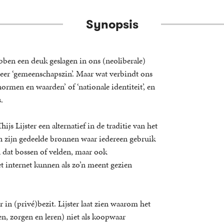
Synopsis
bben een deuk geslagen in ons (neoliberale)
eer ‘gemeenschapszin’. Maar wat verbindt ons
rmen en waarden’ of ‘nationale identiteit’, en
.
js Lijster een alternatief in de traditie van het
n zijn gedeelde bronnen waar iedereen gebruik
 dat bossen of velden, maar ook
t internet kunnen als zo’n meent gezien
 in (privé)bezit. Lijster laat zien waarom het
en, zorgen en leren) niet als koopwaar