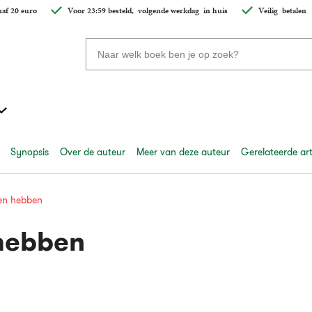
af 20 euro
Voor 23:59 besteld,
volgende werkdag
in huis
Veilig
betalen
Zoeken
naar
boeken,
auteurs
en
uitgevers
Synopsis
Over de auteur
Meer van deze auteur
Gerelateerde art
en hebben
hebben