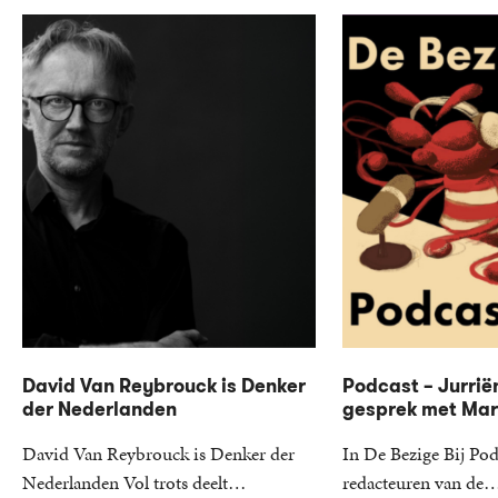
David Van Reybrouck is Denker
Podcast – Jurrië
der Nederlanden
gesprek met Mari
David Van Reybrouck is Denker der
In De Bezige Bij Pod
Nederlanden Vol trots deelt…
redacteuren van de