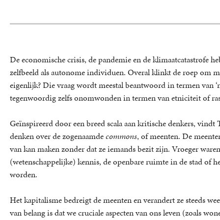
De economische crisis, de pandemie en de klimaatcatastrofe he
zelfbeeld als autonome individuen. Overal klinkt de roep om m
eigenlijk? Die vraag wordt meestal beantwoord in termen van ‘no
tegenwoordig zelfs onomwonden in termen van etniciteit of ras
Geïnspireerd door een breed scala aan kritische denkers, vindt Thi
denken over de zogenaamde
commons
, of meenten. De meente
van kan maken zonder dat ze iemands bezit zijn. Vroeger waren
(wetenschappelijke) kennis, de openbare ruimte in de stad of he
worden.
Het kapitalisme bedreigt de meenten en verandert ze steeds weer
van belang is dat we cruciale aspecten van ons leven (zoals won