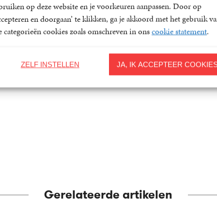
bruiken op deze website en je voorkeuren aanpassen. Door op
ccepteren en doorgaan’ te klikken, ga je akkoord met het gebruik v
le categorieën cookies zoals omschreven in ons
cookie statement
.
even,
De grote vlucht
n
inwaarts
ZELF INSTELLEN
JA, IK ACCEPTEER COOKIE
ter
Thijs Lijster
24
Paperback
,
99
Gerelateerde artikelen