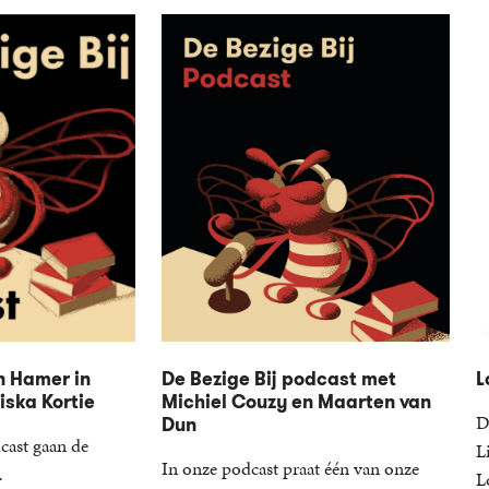
n Hamer in
De Bezige Bij podcast met
L
ska Kortie
Michiel Couzy en Maarten van
D
Dun
cast gaan de
L
In onze podcast praat één van onze
…
L