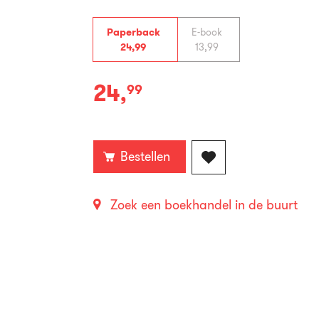
Paperback
E-book
24
,
99
13
,
99
24
,
99
Paperback:
Bestellen
Zoek een boekhandel in de buurt