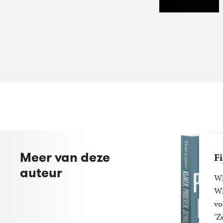
Meer van deze
Fi
auteur
Wi
Wi
vo
‘Z