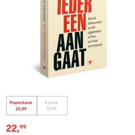
Paperback
E-book
22
,
99
12
,
99
22
,
99
Paperback: