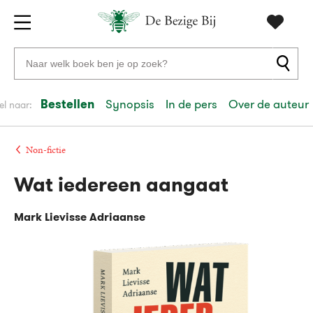
Gratis
vanaf
Zoeken
verzending
20
naar
euro
boeken,
Bestellen
Synopsis
In de pers
Over de auteur
el naar:
Voor
auteurs
23:59
volgende
in
en
besteld,
werkdag
huis
uitgevers
Non-fictie
Wat iedereen aangaat
Veilig
betalen
Mark Lievisse Adriaanse
Gratis
retourneren