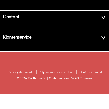
Over ons
Contact
Geschiedenis
Contactinformatie
Klantenservice
Aanbiedingsbrochures
Voor de pers
Vacatures
FAQ Boekenwebshop
Sprekersbureau
Nieuwsbrief
Digitaal lezen
Privacy statement
|
Algemene voorwaarden
|
Cookiestatement
Manuscripten
© 2026, De Bezige Bij | Onderdeel van
WPG Uitgevers
Klantenservice
Rechten
Foreign Rights