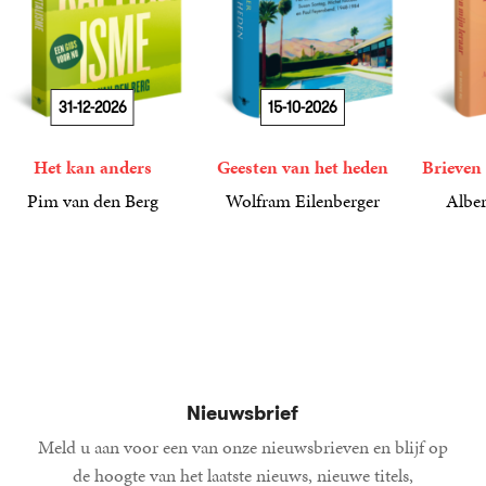
31-12-2026
15-10-2026
Het kan anders
Geesten van het heden
Brieven 
Pim van den Berg
Wolfram Eilenberger
Alber
19
Paperback
,
99
36
Gebonden
,
99
15
Gebond
,
00
Nieuwsbrief
Meld u aan voor een van onze nieuwsbrieven en blijf op
de hoogte van het laatste nieuws, nieuwe titels,