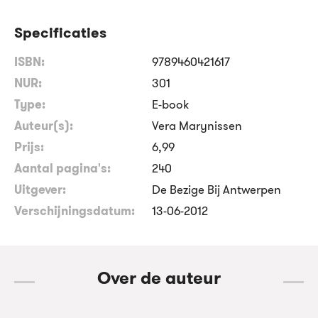
Specificaties
ISBN:
9789460421617
NUR:
301
Type:
E-book
Auteur(s):
Vera Marynissen
Prijs:
6
,
99
Aantal pagina's:
240
Uitgever:
De Bezige Bij Antwerpen
Verschijningsdatum:
13-06-2012
Over de auteur