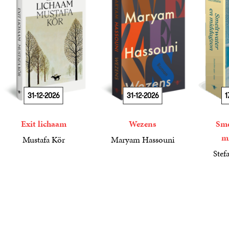
31-12-2026
31-12-2026
1
Exit lichaam
Wezens
Sme
m
Mustafa Kör
Maryam Hassouni
21
Paperback
,
99
22
Paperback
,
99
Stef
34
Paperba
,
99