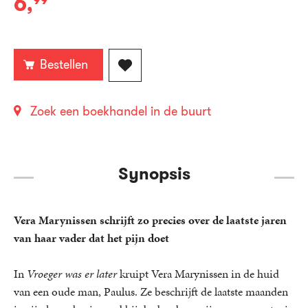
6
,
99
E-
book:
Bestellen
Zoek een boekhandel in de buurt
Synopsis
Vera Marynissen schrijft zo precies over de laatste jaren
van haar vader dat het pijn doet
In
Vroeger was er later
kruipt Vera Marynissen in de huid
van een oude man, Paulus. Ze beschrijft de laatste maanden