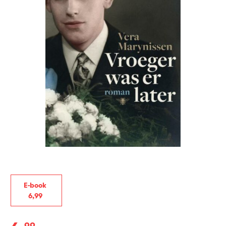
E-book
6
,
99