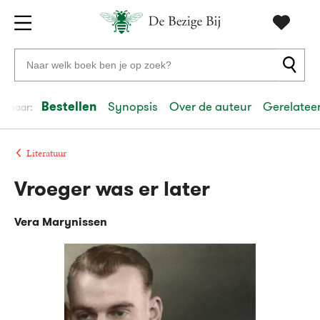
Gratis
vanaf
Zoeken
verzending
20
naar
euro
boeken,
Bestellen
Synopsis
Over de auteur
Gerelateer
el naar:
Voor
auteurs
23:59
volgende
in
en
besteld,
werkdag
huis
uitgevers
Literatuur
Vroeger was er later
Veilig
betalen
Vera Marynissen
Gratis
retourneren