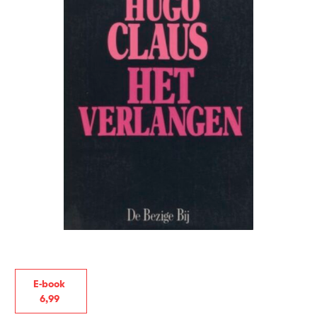
E-book
6
,
99