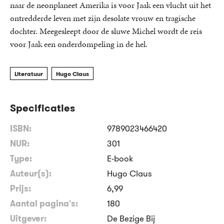
naar de neonplaneet Amerika is voor Jaak een vlucht uit het
ontredderde leven met zijn desolate vrouw en tragische
dochter. Meegesleept door de sluwe Michel wordt de reis
voor Jaak een onderdompeling in de hel.
Literatuur
Hugo Claus
Specificaties
ISBN:
9789023466420
NUR:
301
Type:
E-book
Auteur(s):
Hugo Claus
Prijs:
6
,
99
Aantal pagina's:
180
Uitgever:
De Bezige Bij