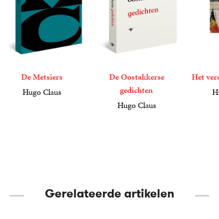
De Metsiers
De Oostakkerse
Het ver
gedichten
Hugo Claus
H
12
Paperback
,
50
29
Paperba
,
99
Hugo Claus
17
Paperback
,
50
Gerelateerde artikelen