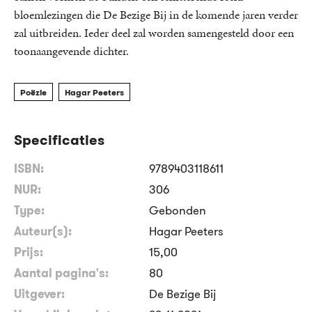
bloemlezingen die De Bezige Bij in de komende jaren verder
zal uitbreiden. Ieder deel zal worden samengesteld door een
toonaangevende dichter.
Poëzie
Hagar Peeters
Specificaties
ISBN:
9789403118611
NUR:
306
Type:
Gebonden
Auteur(s):
Hagar Peeters
Prijs:
15
,
00
Aantal pagina's:
80
Uitgever:
De Bezige Bij