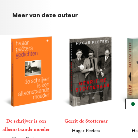
Meer van deze auteur
De schrijver is een
Gerrit de Stotteraar
alleenstaande moeder
Hagar Peeters
Ha