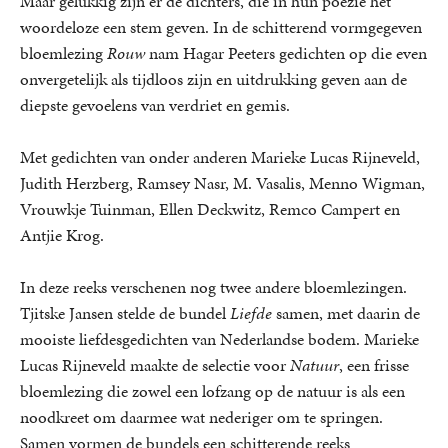
Maar gelukkig zijn er de dichters, die in hun poëzie het
woordeloze een stem geven. In de schitterend vormgegeven
bloemlezing
Rouw
nam Hagar Peeters gedichten op die even
onvergetelijk als tijdloos zijn en uitdrukking geven aan de
diepste gevoelens van verdriet en gemis.
Met gedichten van onder anderen Marieke Lucas Rijneveld,
Judith Herzberg, Ramsey Nasr, M. Vasalis, Menno Wigman,
Vrouwkje Tuinman, Ellen Deckwitz, Remco Campert en
Antjie Krog.
In deze reeks verschenen nog twee andere bloemlezingen.
Tjitske Jansen stelde de bundel
Liefde
samen, met daarin de
mooiste liefdesgedichten van Nederlandse bodem. Marieke
Lucas Rijneveld maakte de selectie voor
Natuur
, een frisse
bloemlezing die zowel een lofzang op de natuur is als een
noodkreet om daarmee wat nederiger om te springen.
Samen vormen de bundels een schitterende reeks