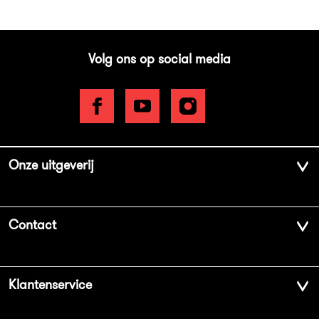
Volg ons op social media
Onze uitgeverij
Over ons
Contact
Geschiedenis
Contactinformatie
Klantenservice
Aanbiedingsbrochures
Voor de pers