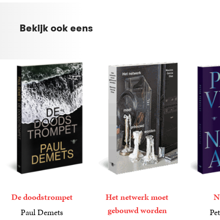
Bekijk ook eens
De doodstrompet
Het netwerk moet
N
gebouwd worden
Paul Demets
Pet