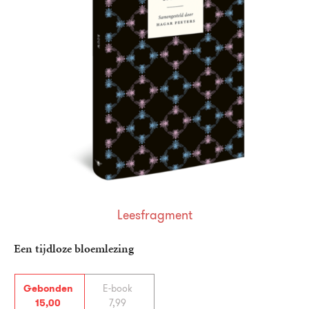
Leesfragment
Een tijdloze bloemlezing
Gebonden
E-book
15
,
00
7
,
99