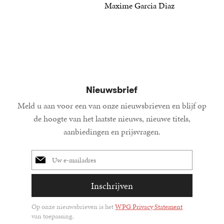
22
Paperback
,
99
21
Paperba
,
99
Maxime Garcia Diaz
25
Paperback
,
00
Nieuwsbrief
Meld u aan voor een van onze nieuwsbrieven en blijf op
de hoogte van het laatste nieuws, nieuwe titels,
aanbiedingen en prijsvragen.
E-
mailadres
Inschrijven
Op onze nieuwsbrieven is het
WPG Privacy Statement
van toepassing.