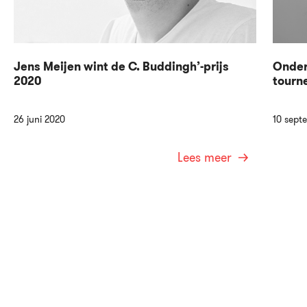
Jens Meijen wint de C. Buddingh’-prijs
Onder
2020
tourn
26 juni 2020
10 sept
Lees meer