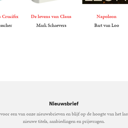
 Crucifix
De levens van Claus
Napoleon
sscher
Mark Schaevers
Bart van Loo
49
Gebonden
,
99
29
Paperback
,
99
Nieuwsbrief
voor een van onze nieuwsbrieven en blijf op de hoogte van het laa
nieuwe titels, aanbiedingen en prijsvragen.