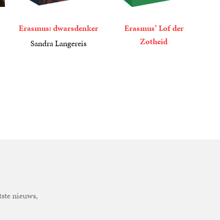
Erasmus: dwarsdenker
Erasmus’ Lof der
Zotheid
Sandra Langereis
34
Paperback
,
99
9
Luisterboek
,
99
16
Ge
,
tste nieuws,