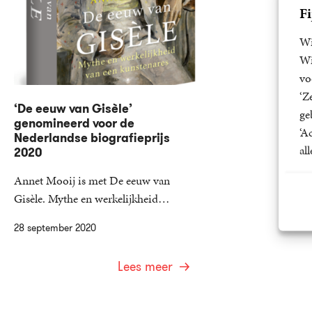
Fi
Wi
Wi
vo
‘Z
‘De eeuw van Gisèle’
ge
genomineerd voor de
‘A
Nederlandse biografieprijs
al
2020
Annet Mooij is met De eeuw van
Gisèle. Mythe en werkelijkheid…
28 september 2020
Lees meer