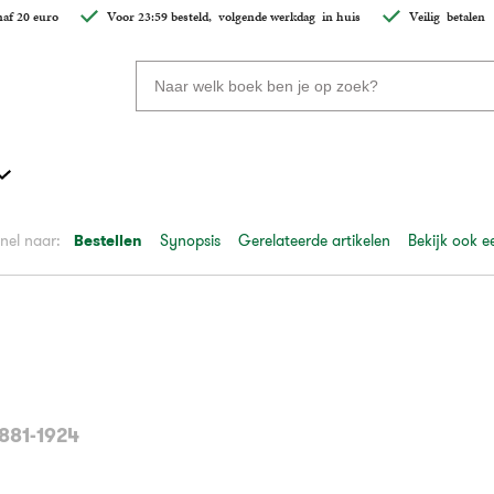
af 20 euro
Voor 23:59 besteld,
volgende werkdag
in huis
Veilig
betalen
Zoeken
naar
boeken,
auteurs
en
uitgevers
nel naar:
Bestellen
Synopsis
Gerelateerde artikelen
Bekijk ook e
1881-1924