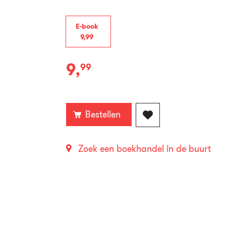
E-book
9
,
99
9
,
99
E-
book:
Bestellen
Zoek een boekhandel in de buurt