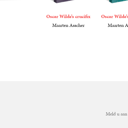
Oscar Wilde’s crucifix
Oscar Wilde’s
Maarten Asscher
Maarten A
22
Paperback
,
99
22
Paperback
,
99
Meld u aan 