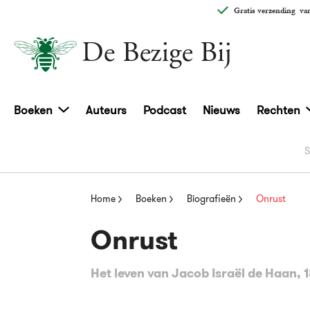
Gratis verzending
van
Boeken
Auteurs
Podcast
Nieuws
Rechten
S
Home
Boeken
Biografieën
Onrust
Onrust
Het leven van Jacob Israël de Haan, 