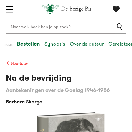
Gratis
vanaf
Zoeken
verzending
20
naar
euro
boeken,
Bestellen
Synopsis
Over de auteur
Gerelateer
el naar:
Voor
auteurs
23:59
volgende
in
en
besteld,
werkdag
huis
uitgevers
Non-fictie
Na de bevrijding
Veilig
betalen
Aantekeningen over de Goelag 1946-1956
Gratis
retourneren
Barbara Skarga