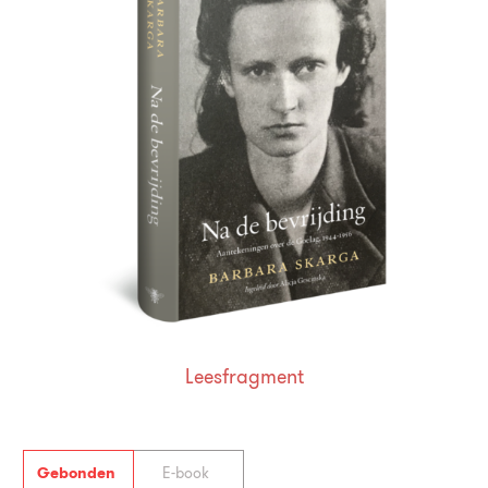
Leesfragment
Gebonden
E-book