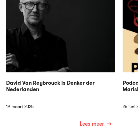
David Van Reybrouck is Denker der
Podca
Nederlanden
Maris
19 maart 2025
25 juni 
Lees meer