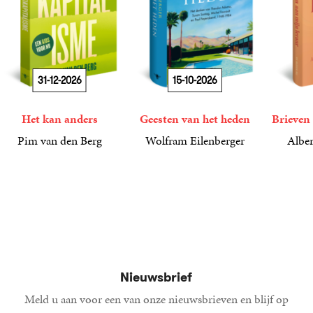
31-12-2026
15-10-2026
Het kan anders
Geesten van het heden
Brieven 
Pim van den Berg
Wolfram Eilenberger
Alber
19
Paperback
,
99
36
Gebonden
,
99
15
Gebond
,
00
Nieuwsbrief
Meld u aan voor een van onze nieuwsbrieven en blijf op