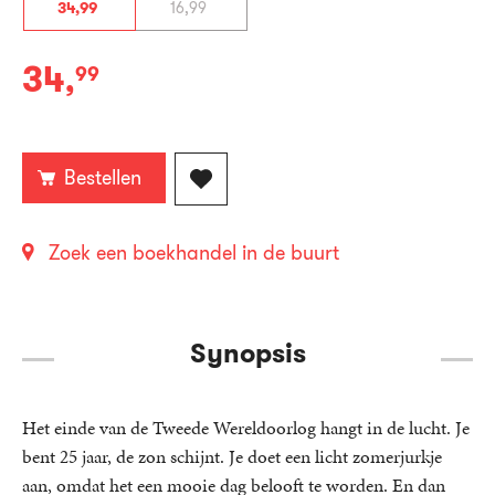
34
,
99
16
,
99
34
,
99
Gebonden:
Bestellen
Zoek een boekhandel in de buurt
Synopsis
Het einde van de Tweede Wereldoorlog hangt in de lucht. Je
bent 25 jaar, de zon schijnt. Je doet een licht zomerjurkje
aan, omdat het een mooie dag belooft te worden. En dan