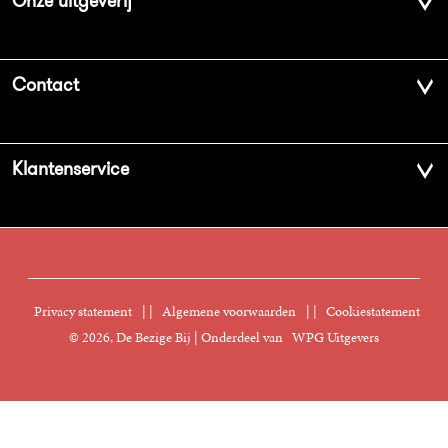
Onze uitgeverij
Over ons
Contact
Geschiedenis
Contactinformatie
Klantenservice
Aanbiedingsbrochures
Voor de pers
Vacatures
FAQ Boekenwebshop
Sprekersbureau
Nieuwsbrief
Digitaal lezen
Privacy statement
|
Algemene voorwaarden
|
Cookiestatement
Manuscripten
© 2026, De Bezige Bij | Onderdeel van
WPG Uitgevers
Klantenservice
Rechten
Foreign Rights