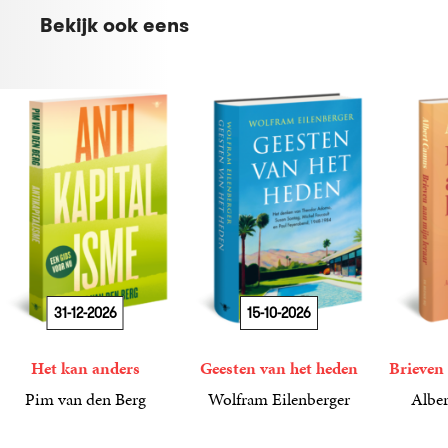
Bekijk ook eens
31-12-2026
15-10-2026
Het kan anders
Geesten van het heden
Brieven 
Pim van den Berg
Wolfram Eilenberger
Alber
19
Paperback
,
99
36
Gebonden
,
99