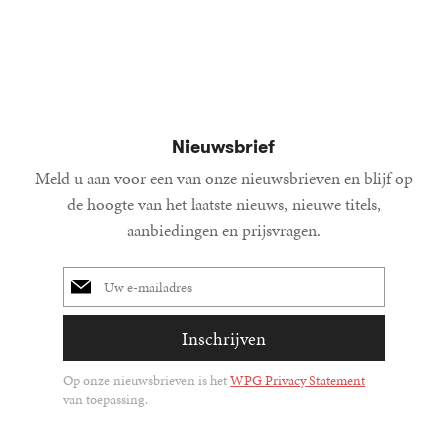
15
Gebond
,
00
Nieuwsbrief
Meld u aan voor een van onze nieuwsbrieven en blijf op
de hoogte van het laatste nieuws, nieuwe titels,
aanbiedingen en prijsvragen.
E-
mailadres
Inschrijven
Op onze nieuwsbrieven is het
WPG Privacy Statement
van toepassing.