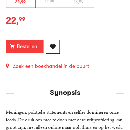
22
,
99
12
,
99
13
,
99
22
,
99
Paperback:
Bestellen
Zoek een boekhandel in de buurt
Synopsis
Meningen, politieke statements en selfies domineren onze
feeds. De druk om mee te doen met deze zelfprofilering kan
groot zijn, niet alleen online maar ook thuis en op het werk.