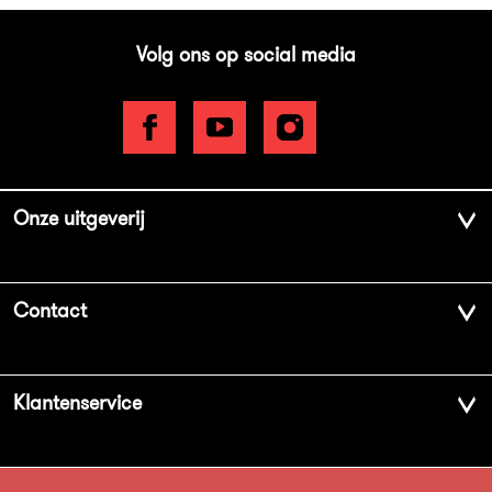
Volg ons op social media
Onze uitgeverij
Over ons
Contact
Geschiedenis
Contactinformatie
Klantenservice
Aanbiedingsbrochures
Voor de pers
Vacatures
FAQ Boekenwebshop