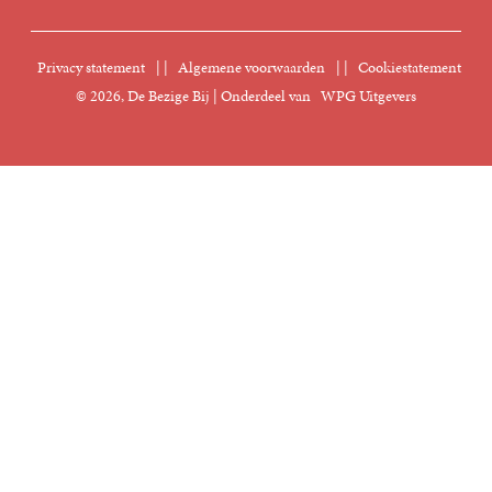
Sprekersbureau
Nieuwsbrief
Digitaal lezen
Privacy statement
|
Algemene voorwaarden
|
Cookiestatement
Manuscripten
© 2026, De Bezige Bij | Onderdeel van
WPG Uitgevers
Klantenservice
Rechten
Foreign Rights