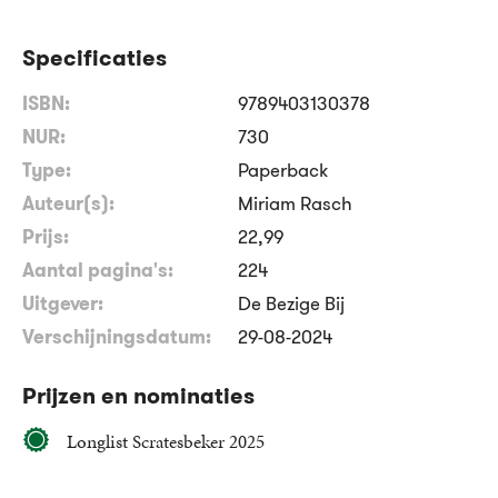
Specificaties
ISBN:
9789403130378
NUR:
730
Type:
Paperback
Auteur(s):
Miriam Rasch
Prijs:
22
,
99
Aantal pagina's:
224
Uitgever:
De Bezige Bij
Verschijningsdatum:
29-08-2024
Prijzen en nominaties
Longlist Scratesbeker 2025