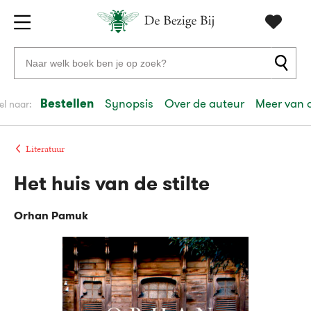
Gratis
vanaf
Zoeken
verzending
20
naar
euro
boeken,
Bestellen
Synopsis
Over de auteur
Meer van 
el naar:
Voor
auteurs
23:59
volgende
in
en
besteld,
werkdag
huis
uitgevers
Literatuur
Het huis van de stilte
Veilig
betalen
Orhan Pamuk
Gratis
retourneren