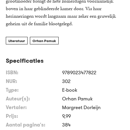
grootmoeder brengt de hete zomerdagen voornamelijk
boven in haar geblindeerde kamer door. Via haar
herinneringen wordt langzaam maar zeker een gruwelijk
geheim uit de familie blootgelegd.
Literatuur
Orhan Pamuk
Specificaties
ISBN:
9789023477822
NUR:
302
Type:
E-book
Auteur(s):
Orhan Pamuk
Vertaler:
Margreet Dorleijn
Prijs:
9
,
99
Aantal pagina's:
384