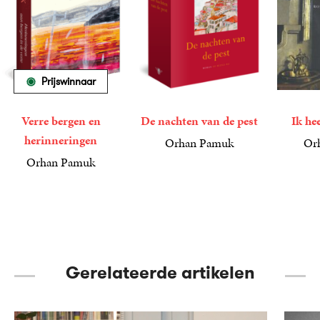
Prijswinnaar
Verre bergen en
De nachten van de pest
Ik he
herinneringen
Orhan Pamuk
Or
25
Gebonden
,
00
34
Paperba
,
99
Orhan Pamuk
49
Gebonden
,
99
Gerelateerde artikelen