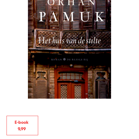
E-book
9
,
99