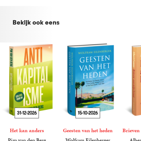
Bekijk ook eens
31-12-2026
15-10-2026
Het kan anders
Geesten van het heden
Brieven 
Pim van den Berg
Wolfram Eilenberger
Alber