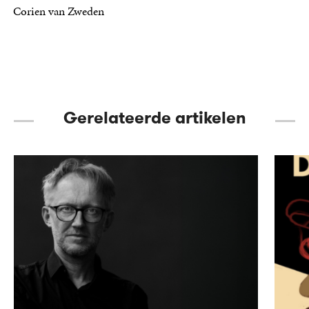
Corien van Zweden
11
E-
,
99
book
Gerelateerde artikelen