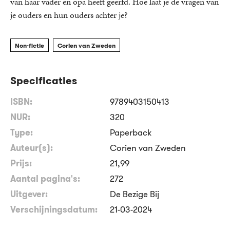
van haar vader en opa heeft geërfd. Hoe laat je de vragen van
je ouders en hun ouders achter je?
Non-fictie
Corien van Zweden
Specificaties
ISBN:
9789403150413
NUR:
320
Type:
Paperback
Auteur(s):
Corien van Zweden
Prijs:
21
,
99
Aantal pagina's:
272
Uitgever:
De Bezige Bij
Verschijningsdatum:
21-03-2024