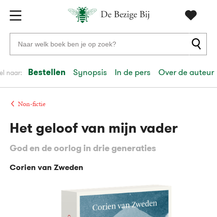
Gratis
vanaf
Zoeken
verzending
20
naar
euro
boeken,
Bestellen
Synopsis
In de pers
Over de auteur
el naar:
Voor
auteurs
23:59
volgende
in
en
besteld,
werkdag
huis
uitgevers
Non-fictie
Het geloof van mijn vader
Veilig
betalen
God en de oorlog in drie generaties
Gratis
retourneren
Corien van Zweden