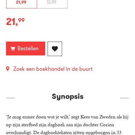
21
,
99
12
,
99
21
,
99
Paperback:
Bestellen
Zoek een boekhandel in de buurt
Synopsis
‘Je mag ermee doen wat je wilt,’ zegt Kees van Zweden als hij
op zijn sterfbed zijn dagboek aan zijn dochter Corien
overhandigt. De dagboekteksten zitten opgeborgen in 33