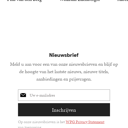
19
Paperback
,
99
36
Gebonden
,
99
15
Gebond
,
00
Nieuwsbrief
Meld u aan voor een van onze nieuwsbrieven en blijf op
de hoogte van het laatste nieuws, nieuwe titels,
aanbiedingen en prijsvragen.
E-
mailadres
Inschrijven
Op onze nieuwsbrieven is het
WPG Privacy Statement
van toepassing.