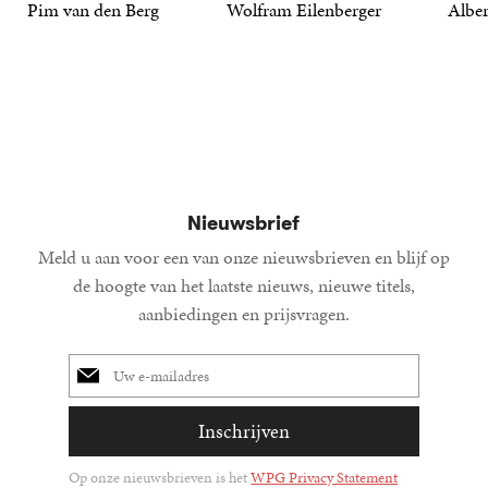
Pim van den Berg
Wolfram Eilenberger
Alber
19
Paperback
,
99
36
Gebonden
,
99
15
Gebond
,
00
Nieuwsbrief
Meld u aan voor een van onze nieuwsbrieven en blijf op
de hoogte van het laatste nieuws, nieuwe titels,
aanbiedingen en prijsvragen.
E-
mailadres
Inschrijven
Op onze nieuwsbrieven is het
WPG Privacy Statement