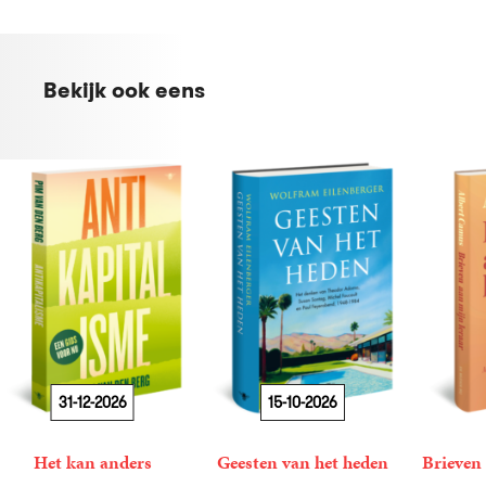
Bekijk ook eens
31-12-2026
15-10-2026
Het kan anders
Geesten van het heden
Brieven 