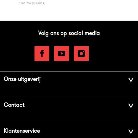
van toepassing.
Volg ons op social media
Onze uitgeverij
Over ons
Contact
Geschiedenis
Contactinformatie
Klantenservice
Aanbiedingsbrochures