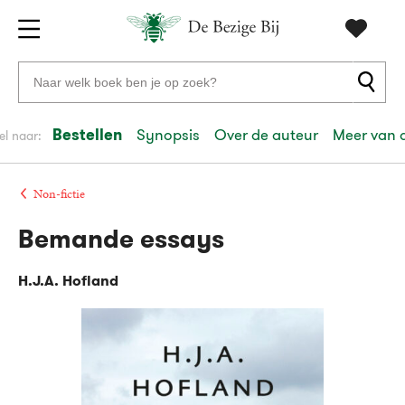
Gratis
vanaf
Zoeken
verzending
20
naar
euro
boeken,
Bestellen
Synopsis
Over de auteur
Meer van 
el naar:
Voor
auteurs
23:59
volgende
in
en
besteld,
werkdag
huis
uitgevers
Non-fictie
Bemande essays
Veilig
betalen
H.J.A. Hofland
Gratis
retourneren