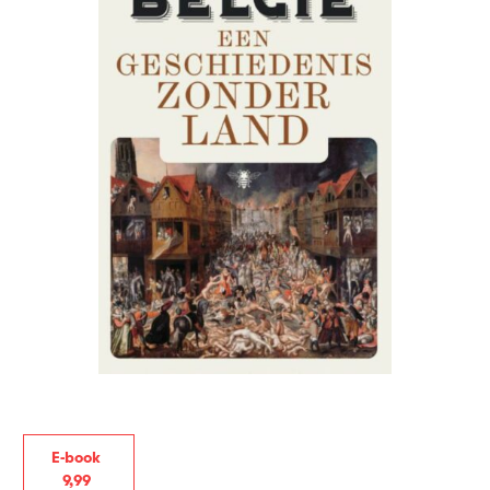
E-book
9
,
99