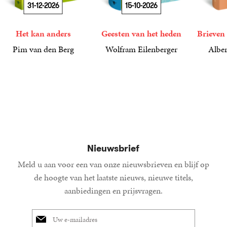
31-12-2026
15-10-2026
Het kan anders
Geesten van het heden
Brieven 
Pim van den Berg
Wolfram Eilenberger
Alber
19
Paperback
,
99
36
Gebonden
,
99
15
Gebond
,
00
Nieuwsbrief
Meld u aan voor een van onze nieuwsbrieven en blijf op
de hoogte van het laatste nieuws, nieuwe titels,
aanbiedingen en prijsvragen.
E-
mailadres