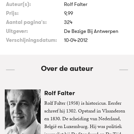
Auteur(s):
Rolf Falter
Prijs:
9
,
99
Aantal pagina's:
324
Uitgever:
De Bezige Bij Antwerpen
Verschijningsdatum:
10-04-2012
Over de auteur
Rolf Falter
Rolf Falter (1958) is historicus. Eerder
schreef hij 1302. Opstand in Vlaanderen
en 1830. De scheiding van Nederland,
België en Luxemburg. Hij was politiek
journalist bij De Standaard en De Tijd,