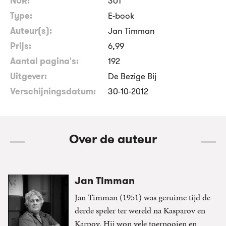
NUR:
301
Type:
E-book
Auteur(s):
Jan Timman
Prijs:
6
,
99
Aantal pagina's:
192
Uitgever:
De Bezige Bij
Verschijningsdatum:
30-10-2012
Over de auteur
Jan Timman
Jan Timman (1951) was geruime tijd de
derde speler ter wereld na Kasparov en
Karpov. Hij won vele toernooien en