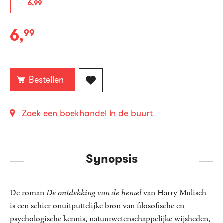
6
,
99
6
,
99
E-
book:
Bestellen
Zoek een boekhandel in de buurt
Synopsis
De roman
De ontdekking van de hemel
van Harry Mulisch
is een schier onuitputtelijke bron van filosofische en
psychologische kennis, natuurwetenschappelijke wijsheden,