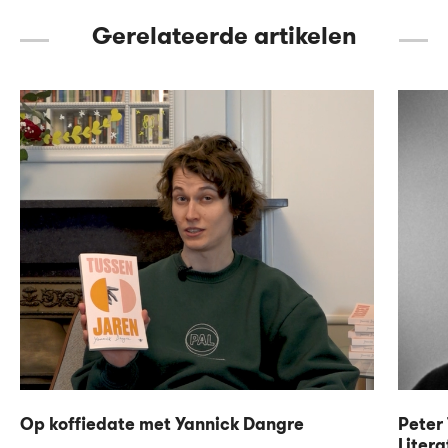
Gerelateerde artikelen
Op koffiedate met Yannick Dangre
Peter 
Litera