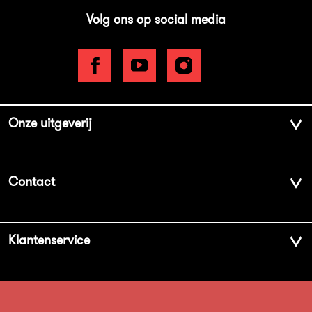
Volg ons op social media
Onze uitgeverij
Over ons
Contact
Geschiedenis
Contactinformatie
Klantenservice
Aanbiedingsbrochures
Voor de pers
Vacatures
FAQ Boekenwebshop
Sprekersbureau