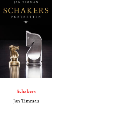
Schakers
Jan Timman
4
E-
,
49
book