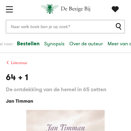
Gratis
vanaf
Zoeken
verzending
20
naar
euro
boeken,
Bestellen
Synopsis
Over de auteur
Meer van 
el naar:
Voor
auteurs
23:59
volgende
in
en
besteld,
werkdag
huis
uitgevers
Literatuur
64 + 1
Veilig
betalen
De ontdekking van de hemel in 65 zetten
Gratis
retourneren
Jan Timman