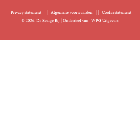
Nieuwsbrief
Digitaal lezen
Privacy statement
|
Algemene voorwaarden
|
Cookiestatement
Manuscripten
© 2026, De Bezige Bij | Onderdeel van
WPG Uitgevers
Klantenservice
Rechten
Foreign Rights