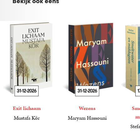
Bekijk ook eens
31-12-2026
31-12-2026
1
Exit lichaam
Wezens
Sme
m
Mustafa Kör
Maryam Hassouni
21
Paperback
,
99
22
Paperback
,
99
Stef
34
Paperba
,
99