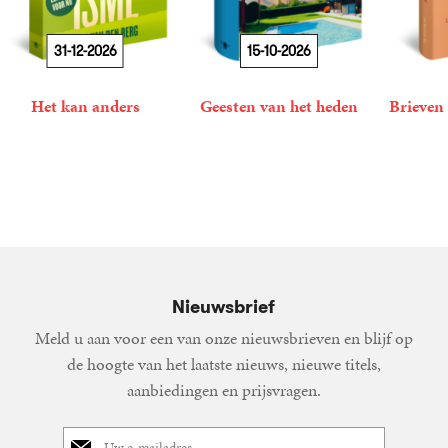
31-12-2026
15-10-2026
Het kan anders
Geesten van het heden
Brieven 
19
Paperback
,
99
Pim
36
Gebonden
,
99
Wolfram
15
Gebond
,
00
van
Eilenberger
den
Berg
Nieuwsbrief
Meld u aan voor een van onze nieuwsbrieven en blijf op
de hoogte van het laatste nieuws, nieuwe titels,
aanbiedingen en prijsvragen.
E-