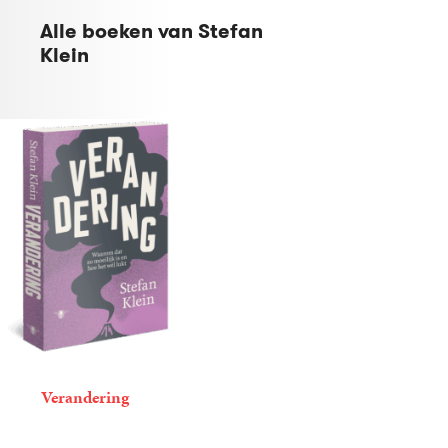
Alle boeken van Stefan
Klein
Verandering
24
Paperback
,
99
Stefan