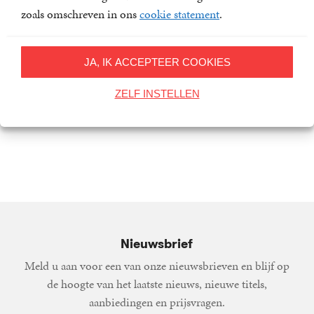
zoals omschreven in ons
cookie statement
.
JA, IK ACCEPTEER COOKIES
ZELF INSTELLEN
Ghost Stories
Herinneringen aan de
toekomst
27
Gebonden
,
99
Siri
Hustvedt
11
E-
,
99
Siri
book
Hustvedt
Nieuwsbrief
Meld u aan voor een van onze nieuwsbrieven en blijf op
de hoogte van het laatste nieuws, nieuwe titels,
aanbiedingen en prijsvragen.