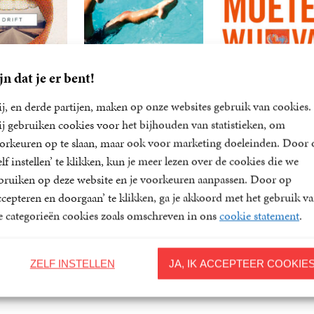
jn dat je er bent!
j, en derde partijen, maken op onze websites gebruik van cookies.
j gebruiken cookies voor het bijhouden van statistieken, om
orkeuren op te slaan, maar ook voor marketing doeleinden. Door 
elf instellen’ te klikken, kun je meer lezen over de cookies die we
bruiken op deze website en je voorkeuren aanpassen. Door op
Drift
Suez
Moeten wij van el
ccepteren en doorgaan’ te klikken, ga je akkoord met het gebruik v
houden?
Gerrit
6
E-
,
99
Bas
le categorieën cookies zoals omschreven in ons
cookie statement
.
Komrij,
book
Heijne
9
E-
,
99
Bas
Bas
book
Heijne
Heijne
ZELF INSTELLEN
JA, IK ACCEPTEER COOKIE