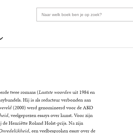
Zoeken
naar
boeken,
auteurs
en
uitgevers
ceerde twee romans (
Laatste woorden
uit 1984 en
saybundels. Hij is als redacteur verbonden aan
wereld
(2000) werd genomineerd voor de AKO
heid
, veelgeprezen essays over kunst. Voor zijn
j de Henriëtte Roland Holst-prijs. Na zijn
Onredelijkheid
, een veelbesproken essay over de