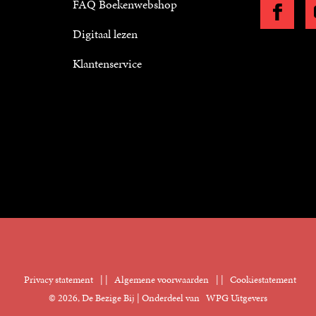
FAQ Boekenwebshop
Digitaal lezen
Klantenservice
Privacy statement
|
Algemene voorwaarden
|
Cookiestatement
© 2026, De Bezige Bij | Onderdeel van
WPG Uitgevers